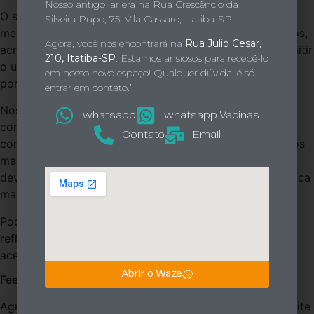
Nosso antigo lar era na Rua Crescêncio da
O site
Labene
está se esforçando constantemente para
Silveira Pupo, 75, Vila Cassaro, Itatiba-SP.
melhorar a acessibilidade do seu site e dos seus serviços,
Agora, você nos encontrará na
Rua Julio Cesar,
acreditando que é nossa obrigação moral coletiva permitir
210, Itatiba-SP
. Estamos ansiosos para recebê-lo
o uso contínuo, acessível e sem impedimentos para os
em nosso novo espaço! Qualquer dúvida, é só
portadores de necessidades especiais.
entrar em contato.”
Nosso objetivo é tornar acessíveis todas as páginas e
whatsapp
whatsapp Vacinas
conteúdos do site
https://labene.com.br/
, mas alguns
Contato
Email
conteúdos podem ainda não atender completamente aos
mais altos padrões de acessibilidade. Isso pode ocorrer
devido a desafios na identificação da solução tecnológica
mais adequada.
Podemos revisar esta declaração periodicamente, para
refletir melhorias ou alterações nas nossas práticas de
acessibilidade.
Abrir o Waze
Feedback
Agradecemos seu feedback sobre a acessibilidade do site