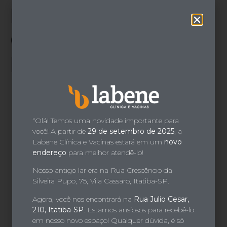
o
LASER NA
conteúdo
ODONTOLOGIA E
LACTANTES
“Olá! Temos uma novidade importante para
você! A partir de
29 de setembro de 2025
, a
Labene Clínica e Vacinas estará em um
novo
endereço
para melhor atendê-lo!
Nosso antigo lar era na Rua Crescêncio da
Silveira Pupo, 75, Vila Cassaro, Itatiba-SP.
Agora, você nos encontrará na
Rua Julio Cesar,
210, Itatiba-SP
. Estamos ansiosos para recebê-lo
em nosso novo espaço! Qualquer dúvida, é só