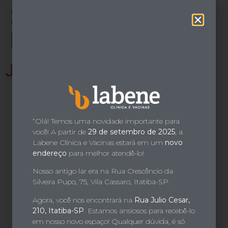
o
2025 Especialidade
conteúdo
Equipe:
Psicóloga
Juliana Bortolasi Machado
“Olá! Temos uma novidade importante para
você! A partir de
29 de setembro de 2025
, a
Labene Clínica e Vacinas estará em um
novo
endereço
para melhor atendê-lo!
Nosso antigo lar era na Rua Crescêncio da
Silveira Pupo, 75, Vila Cassaro, Itatiba-SP.
Agora, você nos encontrará na
Rua Julio Cesar,
210, Itatiba-SP
. Estamos ansiosos para recebê-lo
em nosso novo espaço! Qualquer dúvida, é só