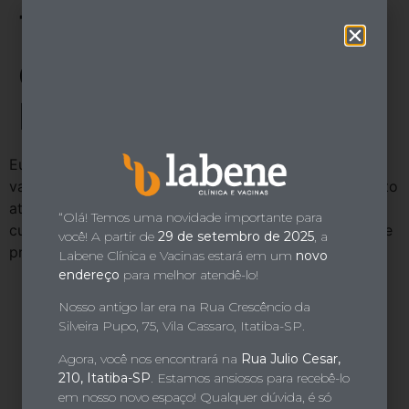
o
Tatiana Maria Franco
conteúdo
de Camargo, mãe do
Bento e doAntônio
Eu, meus dois filhos e meu marido tomamos todas as
vacinas na LABENE, e adoramos, desde o agendamento
até o tendimento, que é sempre com muito carinho,
“Olá! Temos uma novidade importante para
cuidado e atenção em cada detalhe, além do excelente
você! A partir de
29 de setembro de 2025
, a
profissionalismo.
Labene Clínica e Vacinas estará em um
novo
endereço
para melhor atendê-lo!
Nosso antigo lar era na Rua Crescêncio da
Silveira Pupo, 75, Vila Cassaro, Itatiba-SP.
Agora, você nos encontrará na
Rua Julio Cesar,
210, Itatiba-SP
. Estamos ansiosos para recebê-lo
em nosso novo espaço! Qualquer dúvida, é só